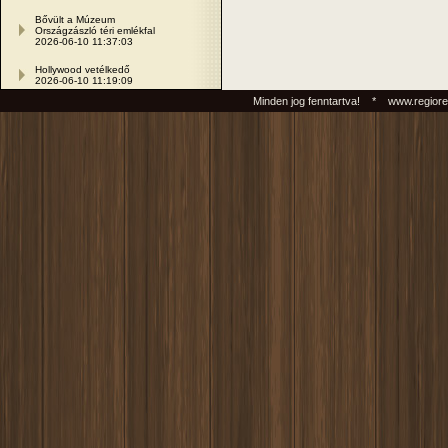
Bővült a Múzeum
Országzászló téri emlékfal
2026-06-10 11:37:03
Hollywood vetélkedő
2026-06-10 11:19:09
Minden jog fenntartva! * www.regiore