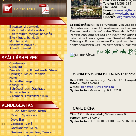
Cím:
2943
Bábolna
, M
Telefon
34/569-284
Fax
34/569-294
E-mail:
turizmus@bab
Honlap:
www.babolnam
Hirdetés
Megtekintéshe
Szolgáltatásaink:
In der Ortsmitte von Bábolna
Badacsonyi borvidék
Doppelzimmern und 1 Einzelzimmer mit Bad wer
Balatonfelvidéki borvidék
Zimmern wird der Komfort der Gäste durch TV, 
Balatonfüred-csopaki borvidék
Portierdienst arbeitet Tag und Nacht, wo au
Etyek-budai borvidék
befindet sich ein angenehmer Gesellschaftsrau
Móri borvidék
Ötösfogat Restaurant erster Kategorie macht Ih
Neszmélyi borvidék
gastronomischen Genuss bietenden Küche reic
Somlói borvidék
SZÁLLÁSHELYEK
Apartmans
Camping
Dienstleistung für zahlende Gäste
BÖHM ÉS BÖHM BT. DARK PRESSZÓ
Herberge, Motel, Pansion
Hotel
Cím:
8093
Lovasberény
, Park tér 17., Hunyad
Jugendherberge
Telefon
30/217-0969
Kollegium
E-mail:
bohattila77@t-online.hu
Schlüsselhaus, Gasthaus
Nyitva tartás
Minden nap:6,00-22,00
Touristenhaus
Villenpark, Freizeitszentrum
VENDÉGLÁTÁS
CAFE DIÓFA
Büfee, Stehimbiss, Bistro
Cím:
2314
Halásztelek
, Diófasor utca 8.
Casino, Spielcasino
Telefon
30/468-0540
Disko,Bar
Nyitva tartás
H-P: 06.00-21.00, Szo-V: 07.00-
>>
Espresso, Café
Gastronomie- Musik
Gastronomiegeschier, Geräte