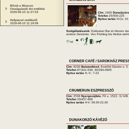
Bővült a Múzeum
Országzászló téri emlékfal
2026-06-10 11:37:03
Cím:
2400
Dunaújvár
Telefon
25/500-225
Nyitva tartás
H-Cs: 10
Hollywood vetélkedő
2026-06-10 11:19:09
Szolgáltatásaink:
Exklusiver Bar im Herzen der
andere Getränke. Von Frühling bis Herbst ste
CORNER CAFÉ / SAROKHÁZ PRES
Cím:
8230
Balatonfüred
, Endrõdi Sándor u. 5.
Telefon
87/341-539, 30/294-0665
Nyitva tartás
H.-V.: 7-22
CRUMERUN ESZPRESSZÓ
Cím:
2536
Nyergesújfalu
, Fõ u. 1522. /1/ A/B.
Telefon
33/457-469
Nyitva tartás
H-V: 06.00-22.00
DUNAKORZÓ KÁVÉZÓ