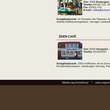
Cím:
2500
Esztergom
Telefon
33/311-710, 3
Fax
33/311-710
E-mail:
csillag@juropn
Szolgáltatásaink:
Im Schatten der Platanen de
vielerlei Kaffeeerzeugnissen, mit eigen zuber
ÉDEN CAFÉ
Cím:
8200
Veszprém
,
Telefon
20/2264587
Szolgáltatásaink:
2003 eröffneten wir im Zent
Konditoreibackwaren, Hamburger, Hot-dog, Pal
Minden jog fenntartva! * www.regiore