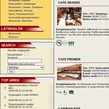
Konditorei, Eisdiele
CAFE GRANDE
Palacsinken, Hamburger
Restaurant, Csarda, Gasthaus
Schnellimbis, Pizzeria
Cím:
2800
Tatabánya
,
Sport, Freizeitszentrum
Telefon
30/907-7172
Veranstaltungsorganisation
Nyitva tartás
H-V:9.00
Weinstube, Bierstube
LÁTNIVALÓK
Szolgáltatásaink:
Herzlich willkommen in unser
Bedienung, kalten und warmen Kaffeespezialitä
Múzeumok
der Ruhe”, wo Sie sich nach dem Einkauf en
Skanzen
können.
SEARCH
Aktuális cégjegyzék
kategóriában:
Keyword:
CAFE PREMIER
Település (irányítószám):
Cím:
8000
Székesfehé
Telefon
30/256-6268,2
E-mail:
ringbt@vipmail
Nyitva tartás
H-V.:10.
TOP HÍREK
Szolgáltatásaink:
Im Gebäude des Vörösmarty T
Ügyvezetőváltás a Henkel
Kuchen, Kulturprogrammen in angenehmer Um
élén
2026-06-10 11:52:50
Új igazgató a tatai Refiben
2026-06-10 11:47:27
Összefogásból majális
2026-06-10 11:42:23
CARIBIAN BÁR